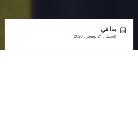
بدأ في
السبت , 21 نوفمبر , 2020
انتهى في
السبت , 21 نوفمبر , 2020
Hubs
كان معرضًا صغيرًا استضاف أربعة أعمال من صنع الذات 
(Frumix, Chocolatier, Lilac and Bitki) يوم السبت 21 نوفمبر.