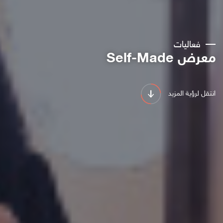
فعاليات
معرض Self-Made
انتقل لرؤية المزيد