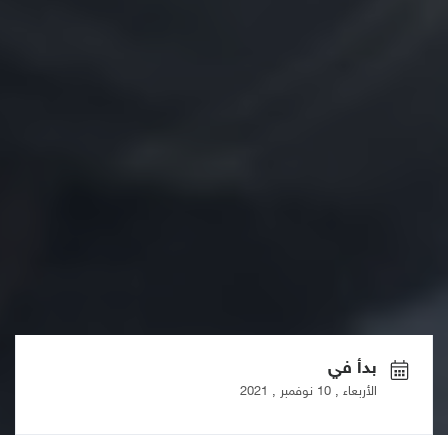
بدأ في
الأربعاء , 10 نوفمبر , 2021